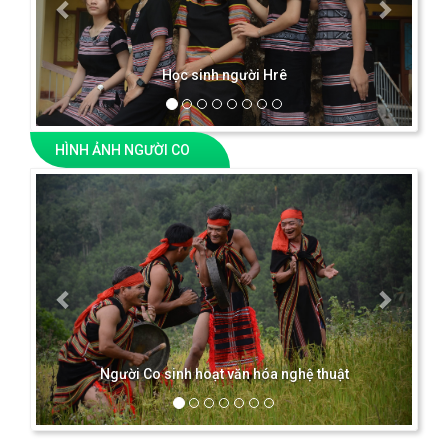
Học sinh người Hrê
HÌNH ẢNH NGƯỜI CO
Previous
Next
Người Co sinh hoạt văn hóa nghệ thuật