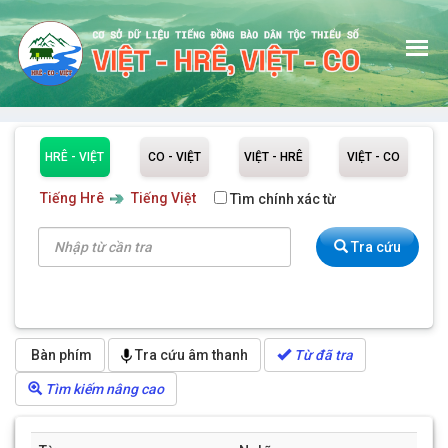
HRÊ - VIỆT
CO - VIỆT
VIỆT - HRÊ
VIỆT - CO
GIỚI THIỆU
Tiếng Hrê
Tiếng Việt
Tìm chính xác từ
TRA TỪ TIẾNG HRÊ
Tra cứu
TRA CÂU TIẾNG HRÊ
TRA TỪ TIẾNG CO
TRA CÂU TIẾNG CO
Bàn phím
Tra cứu âm thanh
Từ đã tra
HƯỚNG DẪN
Tìm kiếm nâng cao
ĐÓNG GÓP CHO CSDL