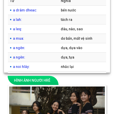
Từ
Nghĩa
BỘ GÕ
a drâm dheac:
bến nước
a lah:
tách ra
a leq:
đâu, nào, sao
a mua:
dơ bẩn, mất vệ sinh
a ngên:
dựa, dựa vào
a ngên:
dựa, tựa
a noi hlây:
nhắc lại
a paq:
đừng, chớ làm
HÌNH ẢNH NGƯỜI HRÊ
a pô:
giấc mơ, chiêm bao
Previous
Next
a roh:
lười biếng
1
2
3
4
5
6
7
8
9
10
[có 1941 từ]