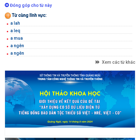
BỘ GÕ
Đóng góp cho từ này
Từ cùng lĩnh vực:
a lah
a leq
a mua
a ngên
a ngên
Xem các từ khác