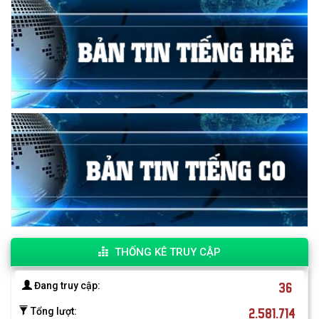
THỐNG KÊ TRUY CẬP
36
Đang truy cập:
2.581.714
Tổng lượt: