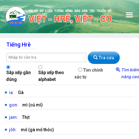
Tiếng Hrê
GIỚI THIỆU
Tra cứu
TRA TỪ TIẾNG HRÊ
Tìm kiếm
Tìm chính
Sắp xếp gần
Sắp xếp theo
nâng cao
xác từ
đúng
alphabet
TRA CÂU TIẾNG HRÊ
TRA TỪ TIẾNG CO
ia:
Gà
TRA CÂU TIẾNG CO
gon:
mì (củ mì)
HƯỚNG DẪN
jam:
Thịt
ĐÓNG GÓP CHO CSDL
jôh:
mổ (gà mổ thóc)