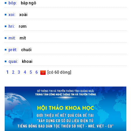
BỘ GÕ
bôp:
bắp ngô
xoi:
xoài
hri:
rơm
mit:
mít
prêt:
chuối
quai:
khoai
1
2
3
4
5
6
[có 60 dòng]