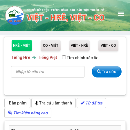
HRÊ - VIỆT
CO - VIỆT
VIỆT - HRÊ
VIỆT - CO
GIỚI THIỆU
Tiếng Hrê
Tiếng Việt
Tìm chính xác từ
TRA TỪ TIẾNG HRÊ
Tra cứu
TRA CÂU TIẾNG HRÊ
TRA TỪ TIẾNG CO
TRA CÂU TIẾNG CO
Bàn phím
Tra cứu âm thanh
Từ đã tra
HƯỚNG DẪN
Tìm kiếm nâng cao
ĐÓNG GÓP CHO CSDL