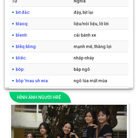
Từ
Nghĩa
BỘ GÕ
bit đăc:
đậy, bịt lại
blaoq:
liệu/nói liệu, lỡ lời
blenh:
cái bánh xe
blêq bling:
mạnh mẽ, thắng lợi
bliêc:
nhấp nháy
bôp:
bắp ngô
bôp 'mau uh wia:
ngô lúa mất mùa
bôq đôiq:
bộ đội
HÌNH ẢNH NGƯỜI HRÊ
braq:
dịch trái rạ
Previous
Next
bubi:
con dê
1
2
3
4
5
6
7
8
9
10
[có 1941 từ]