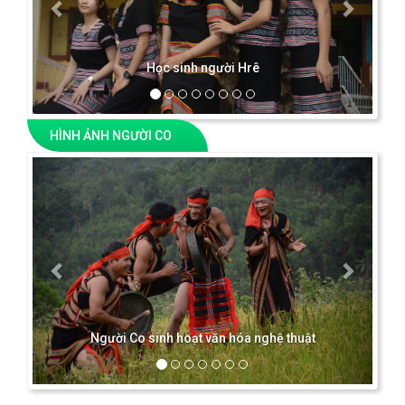
Học sinh người Hrê
HÌNH ẢNH NGƯỜI CO
Previous
Next
Người Co sinh hoạt văn hóa nghệ thuật