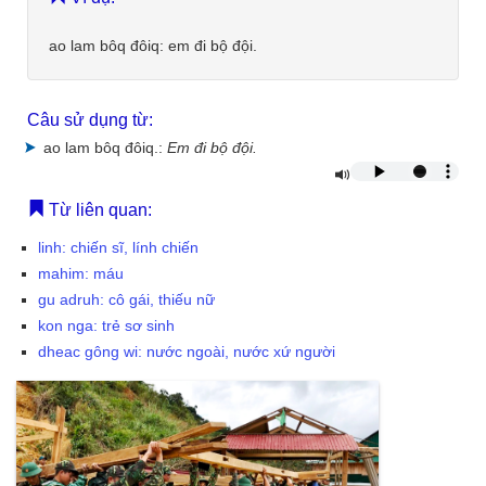
BỘ GÕ
ao lam bôq đôiq: em đi bộ đội.
Câu sử dụng từ:
ao lam bôq đôiq.:
Em đi bộ đội.
Từ liên quan:
linh: chiến sĩ, lính chiến
mahim: máu
gu adruh: cô gái, thiếu nữ
kon nga: trẻ sơ sinh
dheac gông wi: nước ngoài, nước xứ người