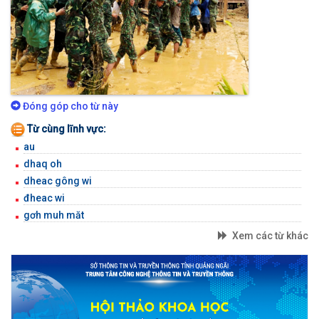
Đóng góp cho từ này
Từ cùng lĩnh vực:
au
dhaq oh
dheac gông wi
đheac wi
gơh muh măt
Xem các từ khác