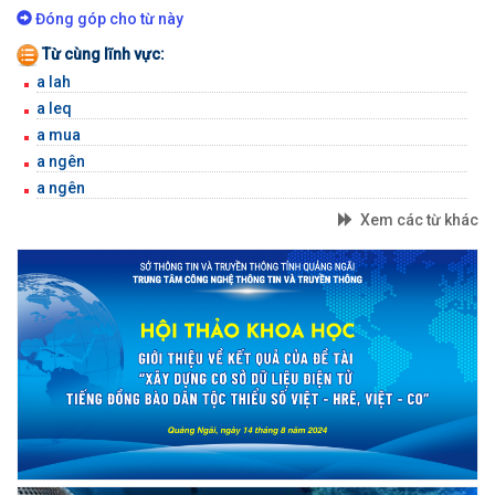
BỘ GÕ
Đóng góp cho từ này
Từ cùng lĩnh vực:
a lah
a leq
a mua
a ngên
a ngên
Xem các từ khác