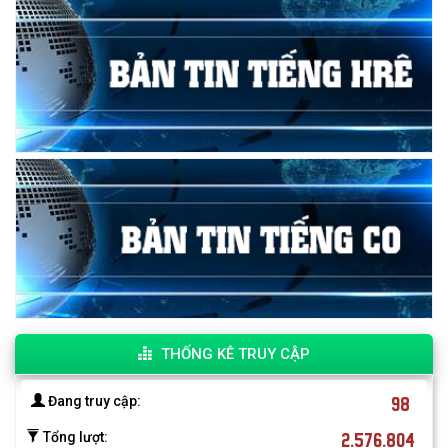
THỐNG KÊ TRUY CẬP
98
Đang truy cập:
2.576.804
Tổng lượt: