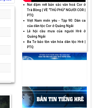
Nơi đậm nét bản sắc văn hoá Cor ở
Trà Bồng | VỀ "THỦ PHỦ" NGƯỜI COR |
PTQ
Việt Nam mến yêu - Tập 90: Dân ca
của dân tộc Cor ở Quảng Ngãi
Lễ hội cầu mưa của người Hrê ở
Quảng Ngãi
Ba Tơ bảo tồn văn hóa dân tộc Hrê |
PTQ
Next