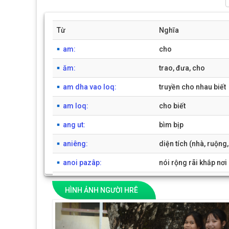
Từ
Nghĩa
am:
cho
ăm:
trao, đưa, cho
am dha vao loq:
truyền cho nhau biết
am loq:
cho biết
ang ut:
bìm bịp
aniêng:
diện tích (nhà, ruộng,
anoi pazâp:
nói rộng rãi khắp nơi
anoi toq:
chỉ nói, nói riêng
HÌNH ẢNH NGƯỜI HRÊ
ao:
tôi
Previous
apăng:
khúc, đoạn: từng mắt