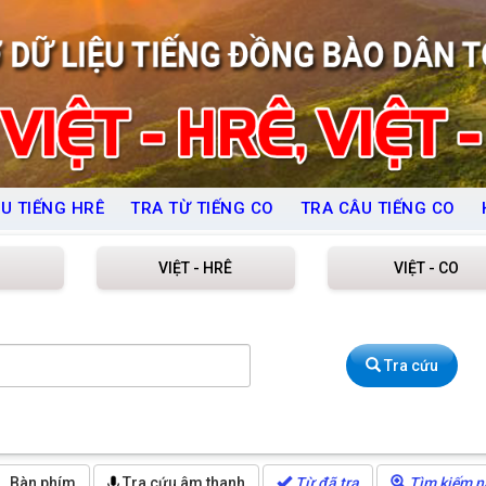
U TIẾNG HRÊ
TRA TỪ TIẾNG CO
TRA CÂU TIẾNG CO
VIỆT - HRÊ
VIỆT - CO
Tra cứu
Bàn phím
Tra cứu âm thanh
Từ đã tra
Tìm kiếm n