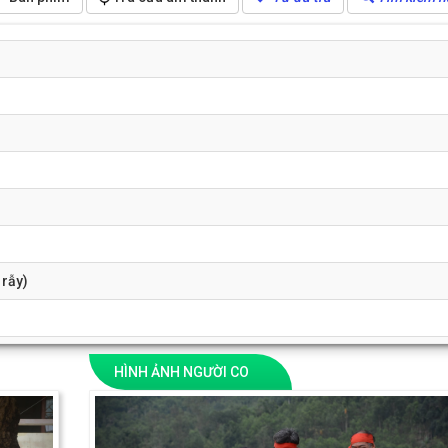
 rẫy)
HÌNH ẢNH NGƯỜI CO
Next
Previous
 (từng mắt mía,mắt tre)