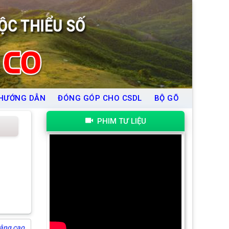
HƯỚNG DẪN
ĐÓNG GÓP CHO CSDL
BỘ GÕ
PHIM TƯ LIỆU
âng cao