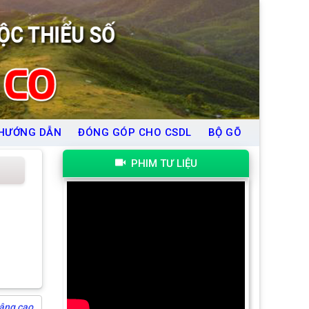
HƯỚNG DẪN
ĐÓNG GÓP CHO CSDL
BỘ GÕ
PHIM TƯ LIỆU
âng cao