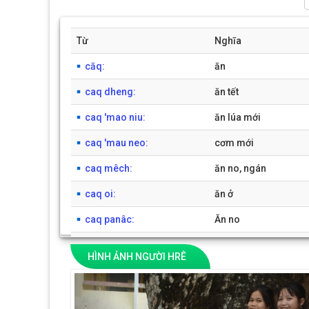
Từ
Nghĩa
căq:
ăn
caq dheng:
ăn tết
caq 'mao niu:
ăn lúa mới
caq 'mau neo:
cơm mới
caq mêch:
ăn no, ngán
caq oi:
ăn ở
caq panâc:
Ăn no
caq poa:
ăn cơm
HÌNH ẢNH NGƯỜI HRÊ
cat:
cắt
Previous
catăp:
trứng