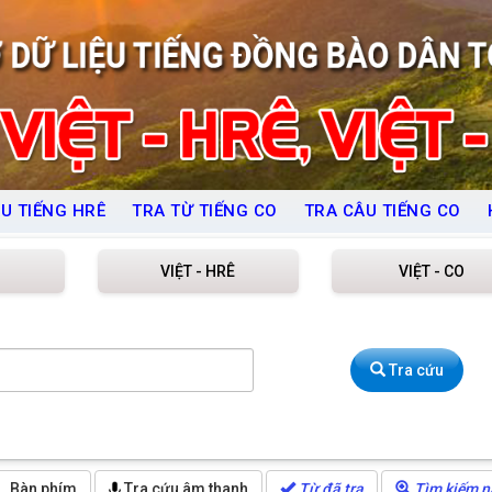
U TIẾNG HRÊ
TRA TỪ TIẾNG CO
TRA CÂU TIẾNG CO
VIỆT - HRÊ
VIỆT - CO
Tra cứu
Bàn phím
Tra cứu âm thanh
Từ đã tra
Tìm kiếm n