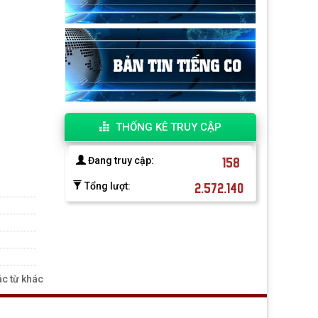
THỐNG KÊ TRUY CẬP
158
Đang truy cập:
2.572.140
Tổng lượt:
c từ khác