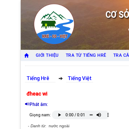
GIỚI THIỆU
TRA TỪ TIẾNG HRÊ
TRA CÂ
Tiếng Hrê
Tiếng Việt
đheac wi
Phát âm:
Giọng nam:
-
Danh từ
: nước ngoài