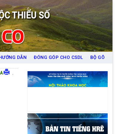
HƯỚNG DẪN
ĐÓNG GÓP CHO CSDL
BỘ GÕ
A
.