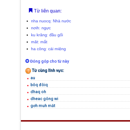
Từ liên quan:
nha nuocq: Nhà nước
nơih: ngực
ku krâng: đầu gối
măt: mắt
ha công: cái miệng
Đóng góp cho từ này
Từ cùng lĩnh vực:
au
bôq đôiq
dhaq oh
dheac gông wi
gơh muh măt