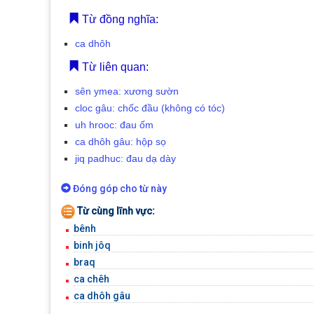
Từ đồng nghĩa:
ca dhôh
Từ liên quan:
sên ymea: xương sườn
cloc gâu: chốc đầu (không có tóc)
uh hrooc: đau ốm
ca dhôh gâu: hộp sọ
jiq padhuc: đau dạ dày
Đóng góp cho từ này
Từ cùng lĩnh vực:
bênh
binh jôq
braq
ca chêh
ca dhôh gâu