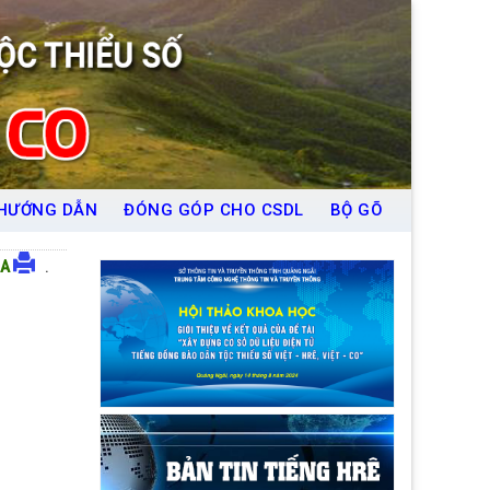
HƯỚNG DẪN
ĐÓNG GÓP CHO CSDL
BỘ GÕ
A
.