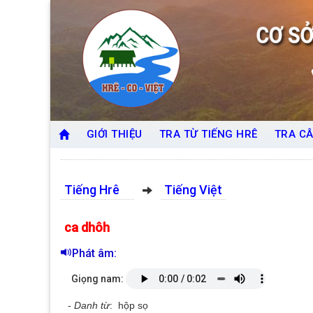
GIỚI THIỆU
TRA TỪ TIẾNG HRÊ
TRA CÂ
Tiếng Hrê
Tiếng Việt
ca dhôh
Phát âm:
Giọng nam:
-
Danh từ
: hộp sọ