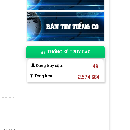
THỐNG KÊ TRUY CẬP
46
Đang truy cập:
2.574.664
Tổng lượt: