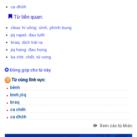
BỘ GÕ
ca dhôh
Từ liên quan:
cleac hi uông: sình, phình bụng
jiq rapet: đau lưỡi
braq: dịch trái rạ
jiq hang: đau họng
ka chit: chết, tử vong
Đóng góp cho từ này
Từ cùng lĩnh vực:
bênh
binh jôq
braq
ca chêh
ca dhôh
Xem các từ khác