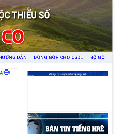
HƯỚNG DẪN
ĐÓNG GÓP CHO CSDL
BỘ GÕ
A
.