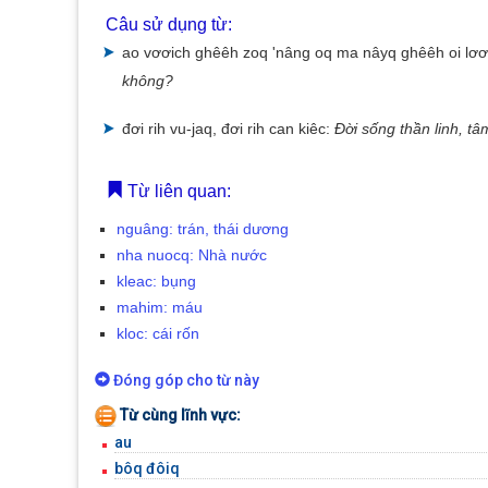
Câu sử dụng từ:
ao vơơich ghêêh zoq 'nâng oq ma nâyq ghêêh oi lơơi
không?
đơi rih vu-jaq, đơi rih can kiêc:
Đời sống thần linh, tâ
Từ liên quan:
nguâng: trán, thái dương
nha nuocq: Nhà nước
kleac: bụng
mahim: máu
kloc: cái rốn
Đóng góp cho từ này
Từ cùng lĩnh vực:
au
bôq đôiq