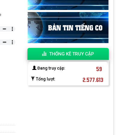
h
THỐNG KÊ TRUY CẬP
59
Đang truy cập:
2.577.613
Tổng lượt: