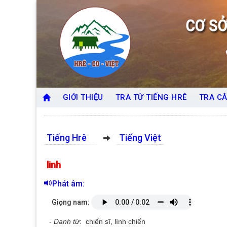
GIỚI THIỆU
TRA TỪ TIẾNG HRÊ
TRA CÂ
Tiếng Hrê
Tiếng Việt
linh
Phát âm:
Giọng nam:
-
Danh từ
: chiến sĩ, lính chiến