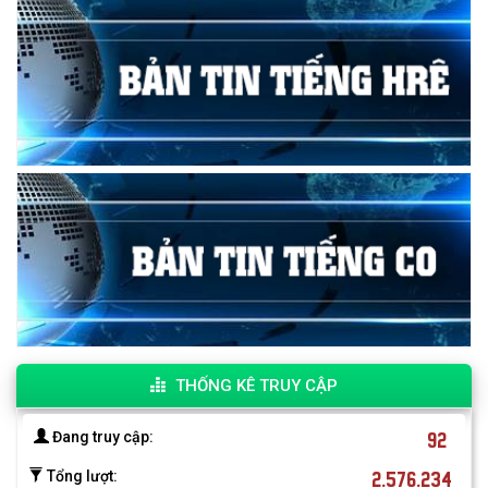
THỐNG KÊ TRUY CẬP
92
Đang truy cập:
2.576.234
Tổng lượt: