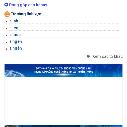
BỘ GÕ
Đóng góp cho từ này
Từ cùng lĩnh vực:
a lah
a leq
a mua
a ngên
a ngên
Xem các từ khác