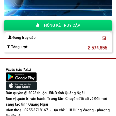
THỐNG KÊ TRUY CẬP
51
Đang truy cập:
2.574.955
Tổng lượt:
Phiên bản 1.0.2
Bản quyền @ 2023 thuộc UBND tỉnh Quảng Ngãi
Đơn vị quản trị vận hành: Trung tâm Chuyển đổi số và Đổi mới
sáng tạo tỉnh Quảng Ngãi
Điện thoại: 0255 3718167 - Địa chỉ: 118 Hùng Vương - phường
Nghĩa Lộ