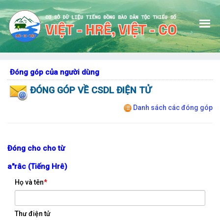
Đóng góp của người dùng
GIỚI THIỆU
ĐÓNG GÓP VỀ CSDL ĐIỆN TỬ
TRA TỪ TIẾNG HRÊ
Danh sách các đóng góp
TRA CÂU TIẾNG HRÊ
TRA TỪ TIẾNG CO
Đóng cho cho từ
TRA CÂU TIẾNG CO
a''râc (Tiếng Hrê)
Họ và tên
*
HƯỚNG DẪN
ĐÓNG GÓP CHO CSDL
Thư điện tử