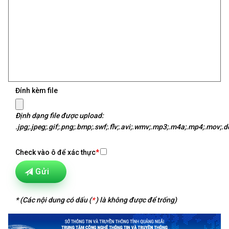
Đính kèm file
Định dạng file được upload:
.jpg;.jpeg;.gif;.png;.bmp;.swf;.flv;.avi;.wmv;.mp3;.m4a;.mp4;.mov;.doc
Check vào ô để xác thực
*
Gửi
* (Các nội dung có dấu (
*
) là không được để trống)