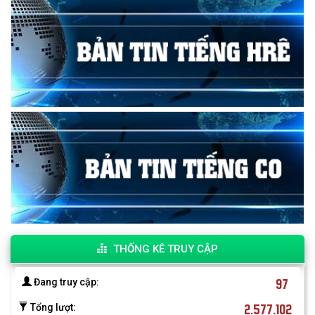
THỐNG KÊ TRUY CẬP
97
Đang truy cập:
2.577.102
Tổng lượt: