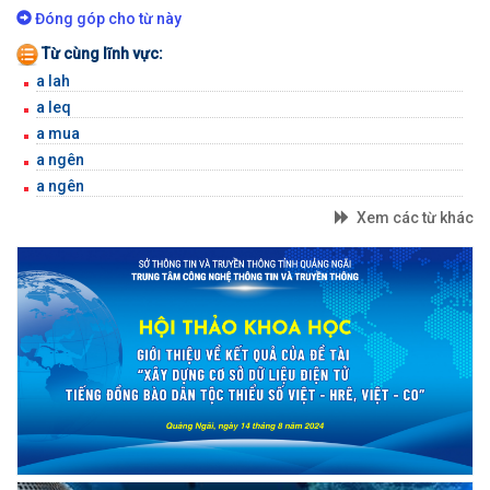
BỘ GÕ
Đóng góp cho từ này
Từ cùng lĩnh vực:
a lah
a leq
a mua
a ngên
a ngên
Xem các từ khác