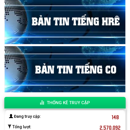
THỐNG KÊ TRUY CẬP
148
Đang truy cập:
2.570.092
Tổng lượt: