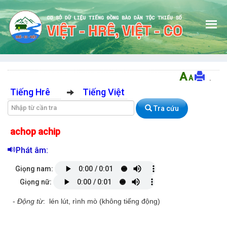
A
A
.
GIỚI THIỆU
Tiếng Hrê
Tiếng Việt
Tra cứu
TRA TỪ TIẾNG HRÊ
TRA CÂU TIẾNG HRÊ
achop achip
Phát âm:
TRA TỪ TIẾNG CO
Giọng nam:
TRA CÂU TIẾNG CO
Giọng nữ:
HƯỚNG DẪN
-
Động từ
: lén lút, rình mò (không tiếng động)
ĐÓNG GÓP CHO CSDL