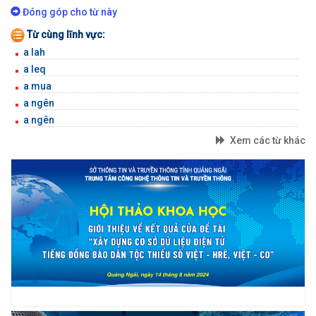
BỘ GÕ
Đóng góp cho từ này
Từ cùng lĩnh vực:
a lah
a leq
a mua
a ngên
a ngên
Xem các từ khác