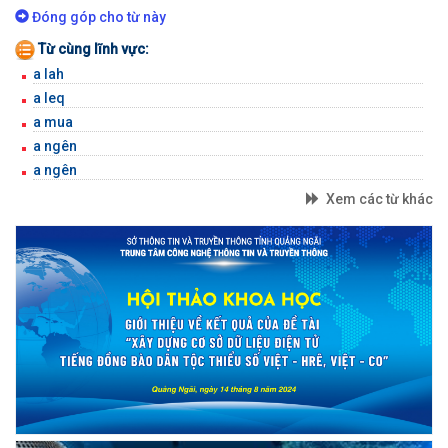
BỘ GÕ
Đóng góp cho từ này
Từ cùng lĩnh vực:
a lah
a leq
a mua
a ngên
a ngên
Xem các từ khác