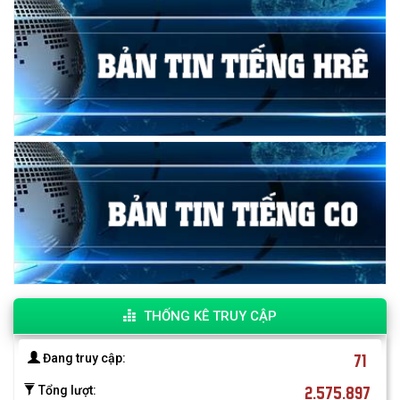
THỐNG KÊ TRUY CẬP
71
Đang truy cập:
2.575.897
Tổng lượt: