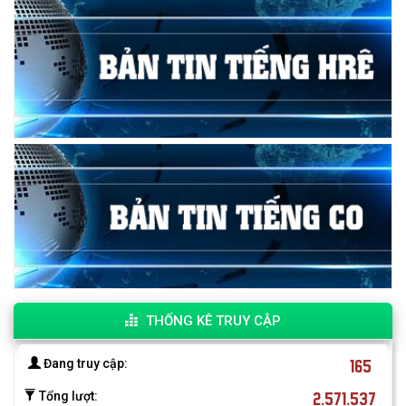
THỐNG KÊ TRUY CẬP
165
Đang truy cập:
2.571.537
Tổng lượt: