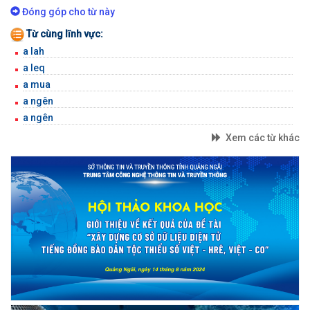
BỘ GÕ
Đóng góp cho từ này
Từ cùng lĩnh vực:
a lah
a leq
a mua
a ngên
a ngên
Xem các từ khác