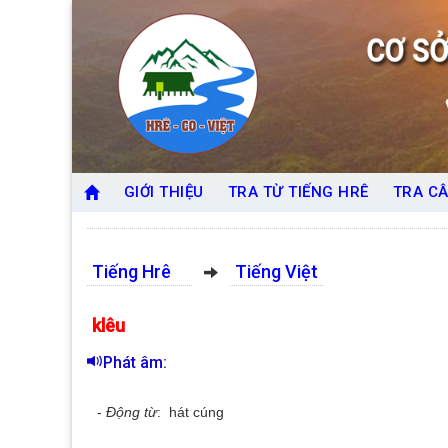
GIỚI THIỆU
TRA TỪ TIẾNG HRÊ
TRA CÂ
Tiếng Hrê
Tiếng Việt
klêu
Phát âm:
-
Động từ
: hát cúng