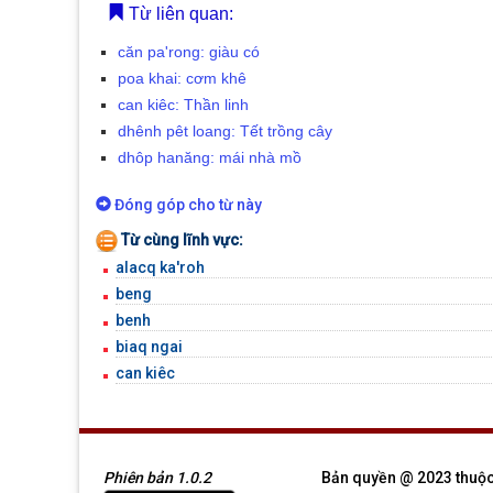
Từ liên quan:
căn pa'rong: giàu có
poa khai: cơm khê
can kiêc: Thần linh
dhênh pêt loang: Tết trồng cây
dhôp hanăng: mái nhà mồ
Đóng góp cho từ này
Từ cùng lĩnh vực:
alacq ka'roh
beng
benh
biaq ngai
can kiêc
Phiên bản 1.0.2
Bản quyền @ 2023 thuộc