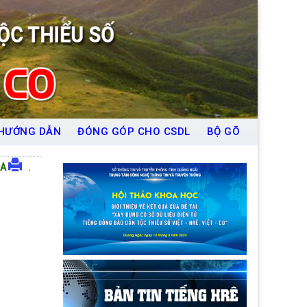
HƯỚNG DẪN
ĐÓNG GÓP CHO CSDL
BỘ GÕ
A
.